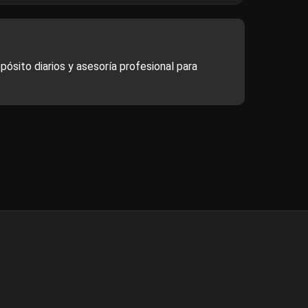
sito diarios y asesoría profesional para