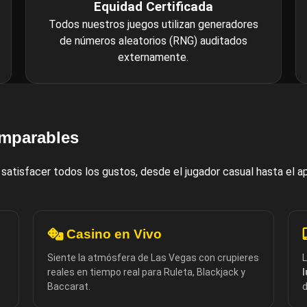
Equidad Certificada
Todos nuestros juegos utilizan generadores
de números aleatorios (RNG) auditados
externamente.
omparables
satisfacer todos los gustos, desde el jugador casual hasta el ap
Casino en Vivo
Siente la atmósfera de Las Vegas con crupieres
L
reales en tiempo real para Ruleta, Blackjack y
Baccarat.
d