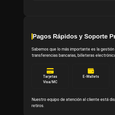
Pagos Rápidos y Soporte 
Sabemos que lo más importante es la gestión 
transferencias bancarias, billeteras electróni
Tarjetas
E-Wallets
Visa/MC
Nuestro equipo de atención al cliente está dis
retiros.