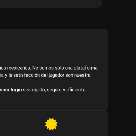
uarios mexicanos. No somos solo una plataforma
 y la satisfacción del jugador son nuestra
sino login
sea rápido, seguro y eficiente,