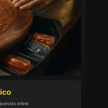
ico
apuestas online.