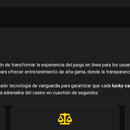
ión de transformar la experiencia del juego en línea para los us
a ofrecer entretenimiento de alta gama, donde la transparencia
do tecnología de vanguardia para garantizar que cada
lucky ca
a adrenalina del casino en cuestión de segundos.