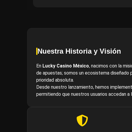
Nuestra Historia y Visión
En
Lucky Casino México
, nacimos con la mis
de apuestas; somos un ecosistema diseñado par
prioridad absoluta.
Desde nuestro lanzamiento, hemos implementa
permitiendo que nuestros usuarios accedan a l