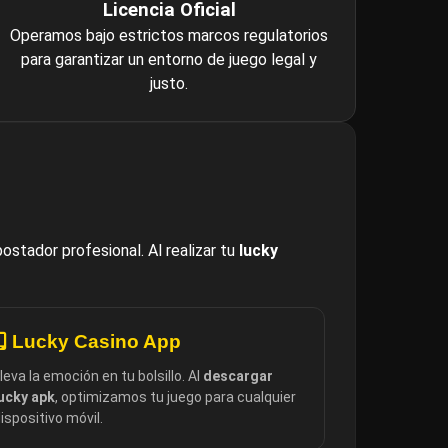
Licencia Oficial
Operamos bajo estrictos marcos regulatorios
para garantizar un entorno de juego legal y
justo.
ostador profesional. Al realizar tu
lucky
Lucky Casino App
leva la emoción en tu bolsillo. Al
descargar
lucky apk
, optimizamos tu juego para cualquier
ispositivo móvil.