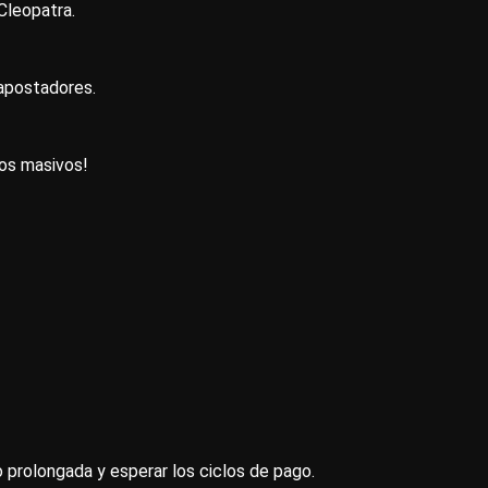
Cleopatra.
 apostadores.
ios masivos!
go prolongada y esperar los ciclos de pago.