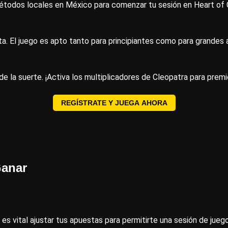
étodos locales en México para comenzar tu sesión en Heart of 
sta. El juego es apto tanto para principiantes como para grandes
de la suerte. ¡Activa los multiplicadores de Cleopatra para prem
REGÍSTRATE Y JUEGA AHORA
Ganar
, es vital ajustar tus apuestas para permitirte una sesión de jue