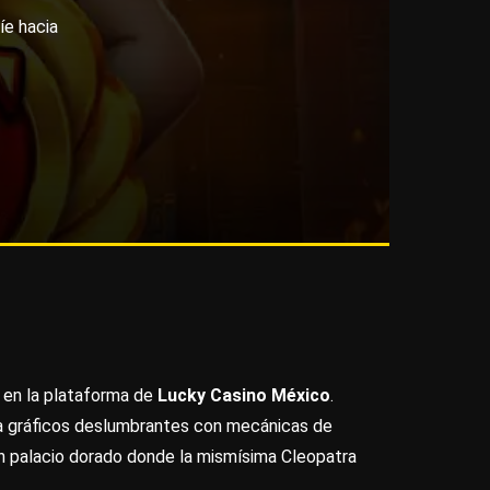
íe hacia
s en la plataforma de
Lucky Casino México
.
na gráficos deslumbrantes con mecánicas de
a un palacio dorado donde la mismísima Cleopatra