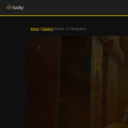
lucky
Inicio
Casino
Heart of Cleopatra