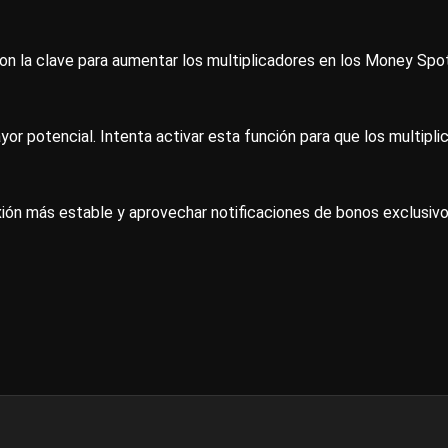
son la clave para aumentar los multiplicadores en los Money Sp
yor potencial. Intenta activar esta función para que los multiplic
ión más estable y aprovechar notificaciones de bonos exclusivo