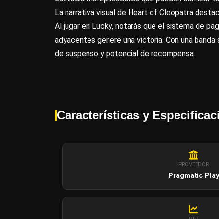
La narrativa visual de Heart of Cleopatra desta
Al jugar en Lucky, notarás que el sistema de pag
adyacentes genere una victoria. Con una banda s
de suspenso y potencial de recompensa.
Características y Especifica
PROVEEDOR
Pragmatic Play
RTP