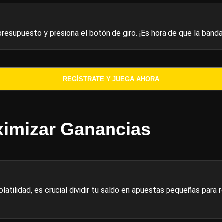
 presupuesto y presiona el botón de giro. ¡Es hora de que la band
REGÍSTRATE Y JUEGA AHORA
ximizar Ganancias
tilidad, es crucial dividir tu saldo en apuestas pequeñas para re