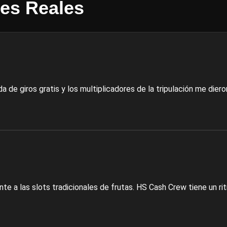
es Reales
da de giros gratis y los multiplicadores de la tripulación me die
te a las slots tradicionales de frutas. HS Cash Crew tiene un ri