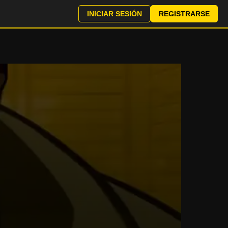
INICIAR SESIÓN
REGISTRARSE