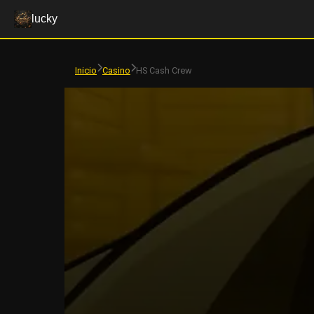
lucky
Inicio
Casino
HS Cash Crew