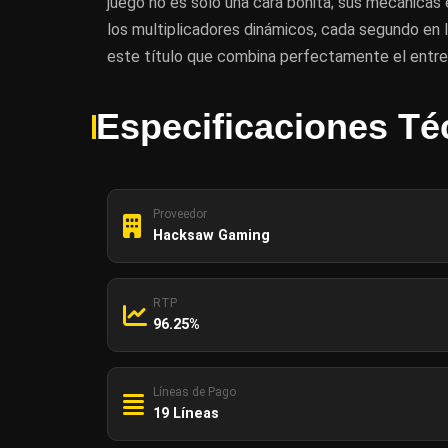
juego no es solo una cara bonita; sus mecánicas 
los multiplicadores dinámicos, cada segundo en 
este título que combina perfectamente el entret
Especificaciones Té
Proveedor
Hacksaw Gaming
RTP
96.25%
Líneas de Pago
19 Líneas