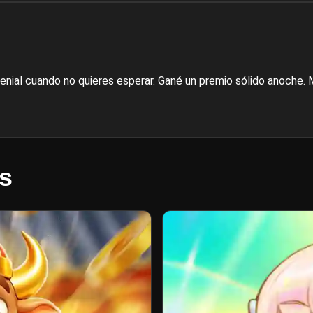
enial cuando no quieres esperar. Gané un premio sólido anoche
s