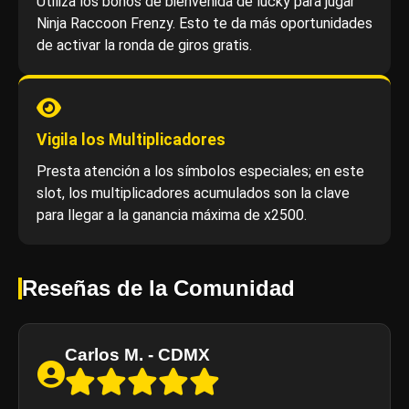
Utiliza los bonos de bienvenida de lucky para jugar
Ninja Raccoon Frenzy. Esto te da más oportunidades
de activar la ronda de giros gratis.
Vigila los Multiplicadores
Presta atención a los símbolos especiales; en este
slot, los multiplicadores acumulados son la clave
para llegar a la ganancia máxima de x2500.
Reseñas de la Comunidad
Carlos M. - CDMX