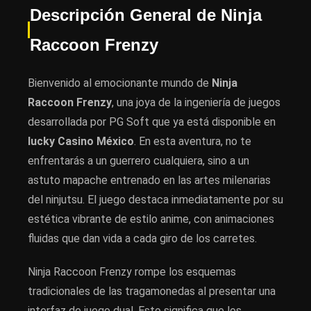
Descripción General de Ninja
Raccoon Frenzy
Bienvenido al emocionante mundo de
Ninja
Raccoon Frenzy
, una joya de la ingeniería de juegos
desarrollada por PG Soft que ya está disponible en
lucky Casino México
. En esta aventura, no te
enfrentarás a un guerrero cualquiera, sino a un
astuto mapache entrenado en las artes milenarias
del ninjutsu. El juego destaca inmediatamente por su
estética vibrante de estilo anime, con animaciones
fluidas que dan vida a cada giro de los carretes.
Ninja Raccoon Frenzy rompe los esquemas
tradicionales de las tragamonedas al presentar una
interfaz de juego dual. Esto significa que los