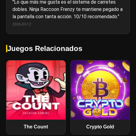
"Lo que más me gusta es el sistema de carretes
dobles. Ninja Raccoon Frenzy te mantiene pegado a
la pantalla con tanta acción. 10/10 recomendado."
2026-03-12
Juegos Relacionados
The Count
Crypto Gold