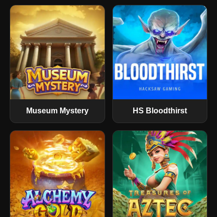
Museum Mystery
HS Bloodthirst