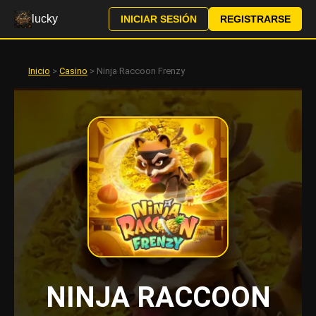
lucky
INICIAR SESIÓN
REGISTRARSE
Inicio
>
Casino
>
Ninja Raccoon Frenzy
NINJA RACCOON