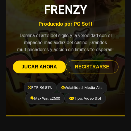
FRENZY
Producido por PG Soft
Domina el arte del sigilo y la velocidad con el
mapache más audaz del casino. ¡Grandes
multiplicadores y acción sin límites te esperan!
JUGAR AHORA
REGISTRARSE
RTP: 96.81%
Volatilidad: Media-Alta
Max Win: x2500
Tipo: Video Slot