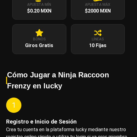
APUESTA MÍN
APUESTA MÁX
$0.20 MXN
$2000 MXN
BONOS
LÍNEAS
Giros Gratis
10 Fijas
Cómo Jugar a Ninja Raccoon
Frenzy en lucky
1
Registro e Inicio de Sesión
Crea tu cuenta en la plataforma lucky mediante nuestro
registro online rápido o utiliza tu login si ya eres miembro