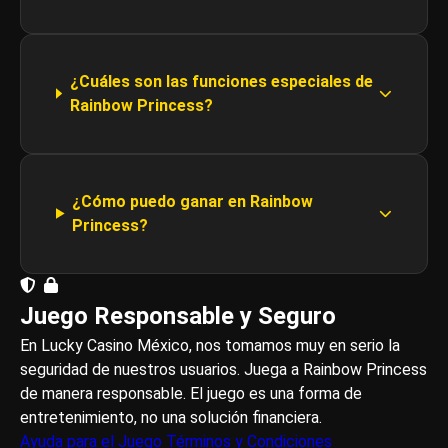
¿Cuáles son las funciones especiales de
Rainbow Princess?
¿Cómo puedo ganar en Rainbow
Princess?
Juego Responsable y Seguro
En Lucky Casino México, nos tomamos muy en serio la
seguridad de nuestros usuarios. Juega a Rainbow Princess
de manera responsable. El juego es una forma de
entretenimiento, no una solución financiera.
Ayuda para el Juego
Términos y Condiciones