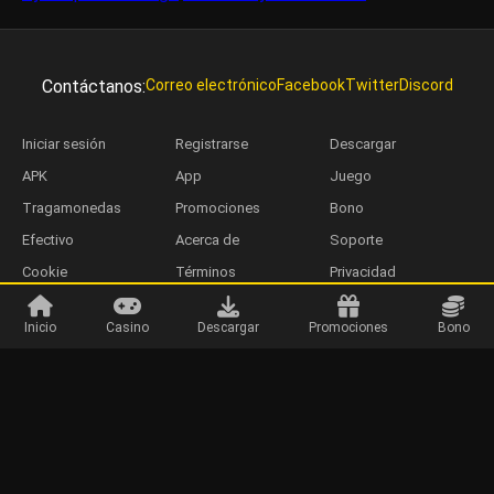
Contáctanos:
Correo electrónico
Facebook
Twitter
Discord
Iniciar sesión
Registrarse
Descargar
APK
App
Juego
Tragamonedas
Promociones
Bono
Efectivo
Acerca de
Soporte
Cookie
Términos
Privacidad
Inicio
Casino
Descargar
Promociones
Bono
Copyright © 2026 howlucky.org. Al servicio de usuarios mayores de 18
años en México.