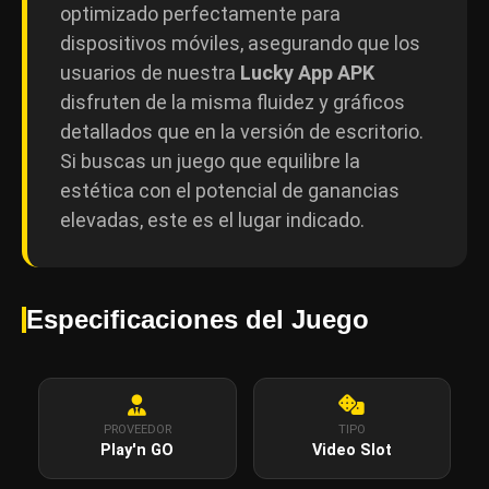
optimizado perfectamente para
dispositivos móviles, asegurando que los
usuarios de nuestra
Lucky App APK
disfruten de la misma fluidez y gráficos
detallados que en la versión de escritorio.
Si buscas un juego que equilibre la
estética con el potencial de ganancias
elevadas, este es el lugar indicado.
Especificaciones del Juego
PROVEEDOR
TIPO
Play'n GO
Video Slot