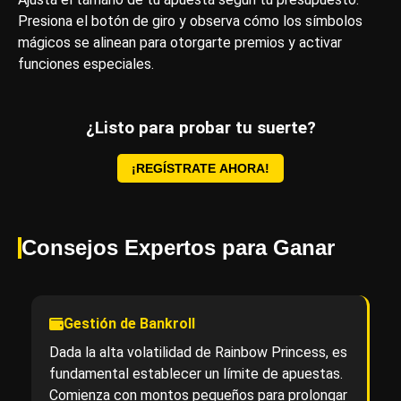
Presiona el botón de giro y observa cómo los símbolos
mágicos se alinean para otorgarte premios y activar
funciones especiales.
¿Listo para probar tu suerte?
¡REGÍSTRATE AHORA!
Consejos Expertos para Ganar
Gestión de Bankroll
Dada la alta volatilidad de Rainbow Princess, es
fundamental establecer un límite de apuestas.
Comienza con montos pequeños para prolongar