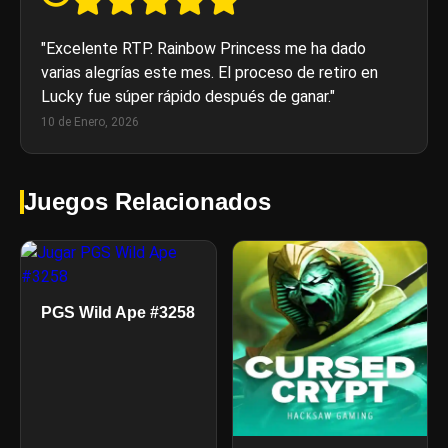
"Excelente RTP. Rainbow Princess me ha dado
varias alegrías este mes. El proceso de retiro en
Lucky fue súper rápido después de ganar."
10 de Enero, 2026
Juegos Relacionados
PGS Wild Ape #3258