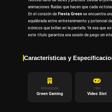
animaciones fluidas que hacen que cada victoria
En el corazón de
Fiesta Green
se encuentra una
equilibrada entre entretenimiento y potencial 
icónicos que brillan en la pantalla. Ya sea que 
este título garantiza una sesión de juego sin int
Características y Especificaci
PROVEEDOR
TIPO
Green Gaming
Video Slot