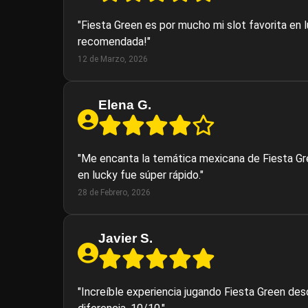
"Fiesta Green es por mucho mi slot favorita en l
recomendada!"
12 de Marzo, 2026
Elena G.
"Me encanta la temática mexicana de Fiesta Gre
en lucky fue súper rápido."
28 de Febrero, 2026
Javier S.
"Increíble experiencia jugando Fiesta Green desd