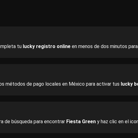
completa tu
lucky registro online
en menos de dos minutos para c
tros métodos de pago locales en México para activar tus
lucky b
barra de búsqueda para encontrar
Fiesta Green
y haz clic en el ico