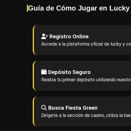
Guía de Cómo Jugar en Lucky
Registro Online
Accede a la plataforma oficial de lucky y 
Depósito Seguro
Realiza tu primer depósito utilizando nues
Busca Fiesta Green
Dirígete a la sección de casino, utiliza la 