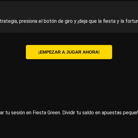
ategia, presiona el botón de giro y ¡deja que la fiesta y la for
¡EMPEZAR A JUGAR AHORA!
 tu sesión en Fiesta Green. Dividir tu saldo en apuestas pequeñ