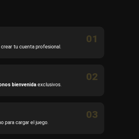
01
rear tu cuenta profesional.
02
onos bienvenida
exclusivos.
03
no para cargar el juego.