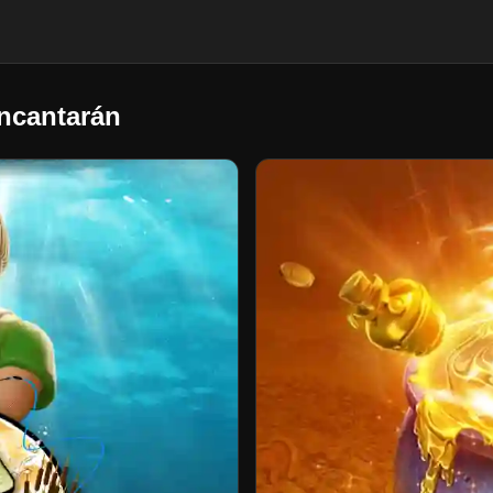
ncantarán