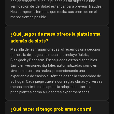
eficientemente, aunque pueden estar sujetas a una
verificación de identidad estándar para prevenir fraudes.
Nos comprometemos a que reciba sus premios en el
menor tiempo posible.
¿Qué juegos de mesa ofrece la plataforma
además de slots?
Más allá de las tragamonedas, ofrecemos una sección
completa de juegos de mesa que incluye Ruleta,
Blackjack y Baccarat. Estos juegos están disponibles
tanto en versiones digitales automatizadas como en
vivo con crupieres reales, proporcionando una
experiencia de casino auténtica desde la comodidad de
su hogar. Cada juego cuenta con reglas claras y diversas
mesas con límites de apuesta adaptados tanto a
principiantes como a jugadores experimentados.
¿Qué hacer si tengo problemas con mi