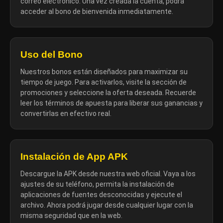
correo electrónico. Una vez creada la cuenta, podrá
acceder al bono de bienvenida inmediatamente.
Uso del Bono
Nuestros bonos están diseñados para maximizar su
tiempo de juego. Para activarlos, visite la sección de
promociones y seleccione la oferta deseada. Recuerde
leer los términos de apuesta para liberar sus ganancias y
convertirlas en efectivo real.
Instalación de App APK
Descargue la APK desde nuestra web oficial. Vaya a los
ajustes de su teléfono, permita la instalación de
aplicaciones de fuentes desconocidas y ejecute el
archivo. Ahora podrá jugar desde cualquier lugar con la
misma seguridad que en la web.