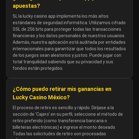
apuestas?
Sí, la lucky casino app implementa los más altos
estándares de seguridad informática. Utilizamos cifrado
SSL de 256 bits para proteger todas las transacciones
financieras y los datos personales de nuestros usuarios.
Además, nuestra aplicación está auditada por entidades
internacionales para garantizar que todos los resultados
de los juegos sean aleatorios y justos. Puede jugar con
total tranquilidad sabiendo que su privacidad y sus
fondos están protegidos.
¿Cómo puedo retirar mis ganancias en
Lucky Casino México?
El proceso de retiro es sencillo y rápido. Diríjase a la
sección de 'Cajero' en su perfil, seleccione el método de
retiro preferido (como transferencia bancaria o
billeteras electrónicas) e ingrese el monto deseado.
Todas las solicitudes de retiro son procesadas