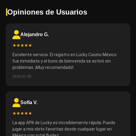
Opiniones de Usuarios
Alejandro G.
★★★★★
Excelente servicio. El registro en Lucky Casino México
fue inmediato y el bono de bienvenida se activó sin
problemas. ¡Muy recomendado!
2026-07-28
Sofía V.
★★★★★
La app APK de Lucky es increíblemente rápida. Puedo
jugar a mis slots favoritas desde cualquier lugar en
México con total fluidez.