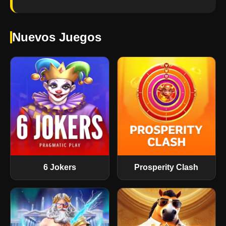
Nuevos Juegos
6 Jokers
Prosperity Clash