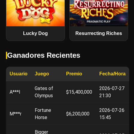
Lucky Dog
Resurrecting Riches
Ganadores Recientes
Usuario
Juego
Premio
Fecha/Hora
Gates of
2026-07-27
A***l
$15,400,000
Olympus
21:30
Fortune
2026-07-26
M***r
$6,200,000
Horse
15:45
Bigger