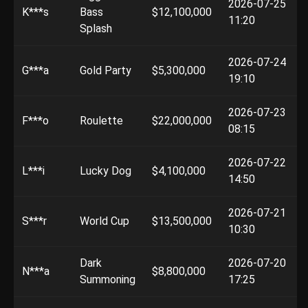
2026-07-25
K***s
Bass
$12,100,000
11:20
Splash
2026-07-24
G***a
Gold Party
$5,300,000
19:10
2026-07-23
F***o
Roulette
$22,000,000
08:15
2026-07-22
L***i
Lucky Dog
$4,100,000
14:50
2026-07-21
S***r
World Cup
$13,500,000
10:30
Dark
2026-07-20
N***a
$8,800,000
Summoning
17:25