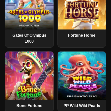
Gates Of Olympus
Fortune Horse
1000
Bone Fortune
PP Wild Wild Pearls