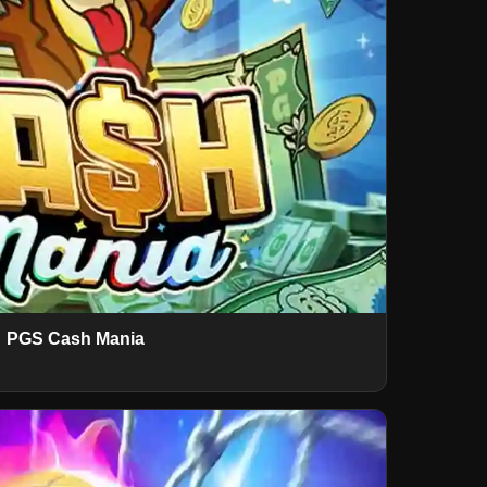
PGS Cash Mania