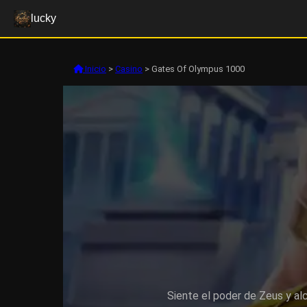
lucky
Inicio
>
Casino
>
Gates Of Olympus 1000
Siente el poder de Zeus y alc