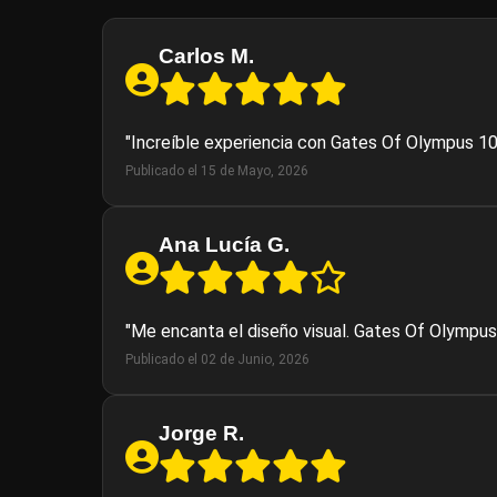
Carlos M.
"Increíble experiencia con Gates Of Olympus 100
Publicado el 15 de Mayo, 2026
Ana Lucía G.
"Me encanta el diseño visual. Gates Of Olympu
Publicado el 02 de Junio, 2026
Jorge R.