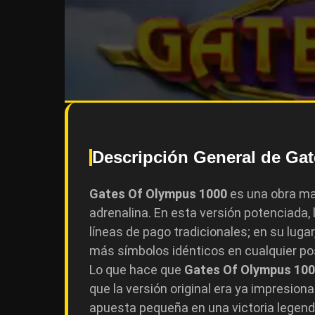
Descripción General de Ga
Gates Of Olympus 1000
es una obra mae
adrenalina. En esta versión potenciada,
líneas de pago tradicionales; en su luga
más símbolos idénticos en cualquier po
Lo que hace que
Gates Of Olympus 10
que la versión original era ya impresio
apuesta pequeña en una victoria legenda