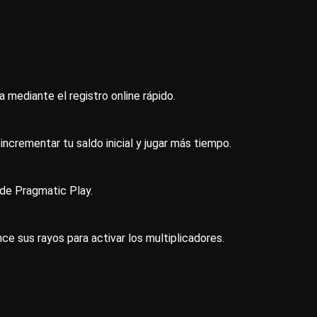
 mediante el registro online rápido.
incrementar tu saldo inicial y jugar más tiempo.
 de Pragmatic Play.
nce sus rayos para activar los multiplicadores.