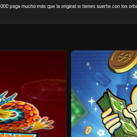
000 paga mucho más que la original si tienes suerte con los orbe