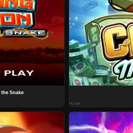
f the Snake
PG Soft