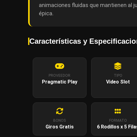
animaciones fluidas que mantienen al j
épica.
Características y Especificaci
PROVEEDOR
TIPO
Pragmatic Play
Video Slot
BONOS
FORMATO
Giros Gratis
6 Rodillos x 5 Fila