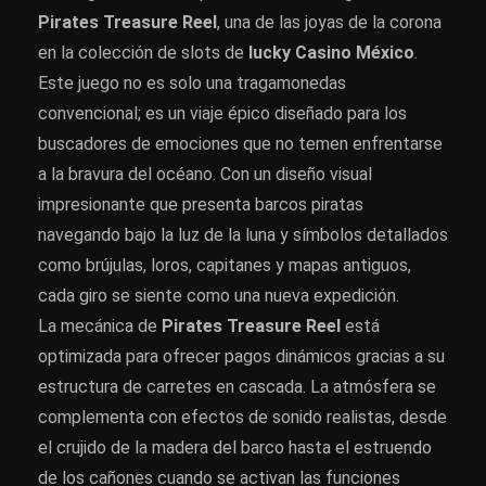
Pirates Treasure Reel
, una de las joyas de la corona
en la colección de slots de
lucky Casino México
.
Este juego no es solo una tragamonedas
convencional; es un viaje épico diseñado para los
buscadores de emociones que no temen enfrentarse
a la bravura del océano. Con un diseño visual
impresionante que presenta barcos piratas
navegando bajo la luz de la luna y símbolos detallados
como brújulas, loros, capitanes y mapas antiguos,
cada giro se siente como una nueva expedición.
La mecánica de
Pirates Treasure Reel
está
optimizada para ofrecer pagos dinámicos gracias a su
estructura de carretes en cascada. La atmósfera se
complementa con efectos de sonido realistas, desde
el crujido de la madera del barco hasta el estruendo
de los cañones cuando se activan las funciones