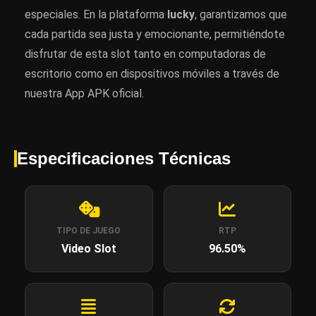
especiales. En la plataforma
lucky
, garantizamos que
cada partida sea justa y emocionante, permitiéndote
disfrutar de esta slot tanto en computadoras de
escritorio como en dispositivos móviles a través de
nuestra App APK oficial.
Especificaciones Técnicas
TIPO DE JUEGO
RTP
Video Slot
96.50%