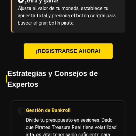
¡Gira y gana!
Ajusta el valor de tu moneda, establece tu
apuesta total y presiona el botón central para
buscar el gran botín pirata.
¡REGISTRARSE AHORA!
Estrategias y Consejos de
Expertos
Gestión de Bankroll
Divide tu presupuesto en sesiones. Dado
que Pirates Treasure Reel tiene volatilidad
alta, es vital tener saldo suficiente para