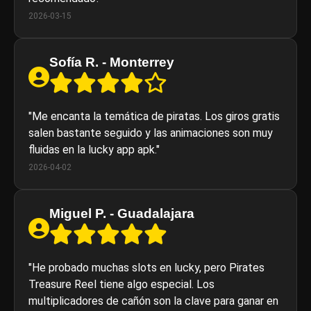
2026-03-15
Sofía R. - Monterrey
"Me encanta la temática de piratas. Los giros gratis
salen bastante seguido y las animaciones son muy
fluidas en la lucky app apk."
2026-04-02
Miguel P. - Guadalajara
"He probado muchas slots en lucky, pero Pirates
Treasure Reel tiene algo especial. Los
multiplicadores de cañón son la clave para ganar en