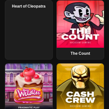
Heart of Cleopatra
The Count